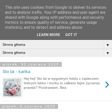
This site uses cookies from Google to deliver its services
and to analyze traffic. Your IP address and user-agent are
shared with Google along with performance and security
metrics to ensure quality of service, generate usage
statistics, and to detect and address abuse.
LEARN MORE
GOT IT
▼
▼
wtorek, 30 czerwca 2020
Sto lat - kartka
›
Hej hej! Sto lat w wygodnym fotelu z zapleczem
dobrych lektur i trunku to całkiem fajne życzenia,
prawda? Pozdrawiam, Bea
piątek, 5 czerwca 2020