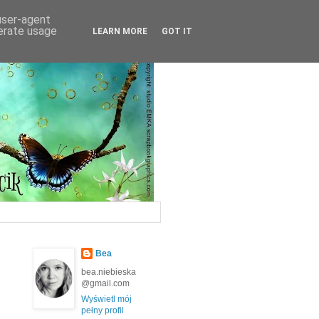
 user-agent
nerate usage
LEARN MORE
GOT IT
Bea
bea.niebieska
@gmail.com
Wyświetl mój
pełny profil