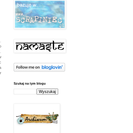
.
o
.
w
c
a
r
Szukaj na tym blogu