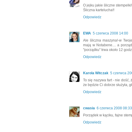
O jejku jakie śliczne stempelk
Śliczna kartelucha!!
Odpowiedz
EWA
5 czerwca 2008 14:00
Ale śliczna maszyna!-w Twoje
mają w Notabene.... a porząd
"porządku" trwa około 12 godzi
Odpowiedz
Karola Witczak
5 czerwca 20
To się nazywa fart - nie dość
że będzie Ci dobrze służyła, g
Odpowiedz
cwasia
6 czerwca 2008 08:33
Porządek w kąciku, fajne stemp
Odpowiedz