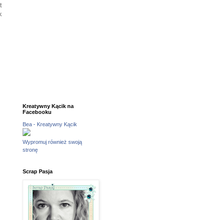
t
k
Kreatywny Kącik na
Facebooku
Bea - Kreatywny Kącik
Wypromuj również swoją
stronę
Scrap Pasja