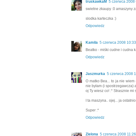
truskawkaM
5 czerwca 2008 
swietne zkaupy :0 amaszyny za
slodka karteczka :)
Odpowiedz
Kamila
5 czerwca 2008 10:33
Beatko - miśki cudne i cudna k
Odpowiedz
Jaszmurka
5 czerwca 2008 1
O matko Bea... to ja nie wiem 
nie byłam (i spostrzegawcza) 
oj Ty wiesz co! :* Strasznie mi s
I ta maszyna.. ojej... ja ostat
Super :*
Odpowiedz
Zielona
5 czerwca 2008 11:26