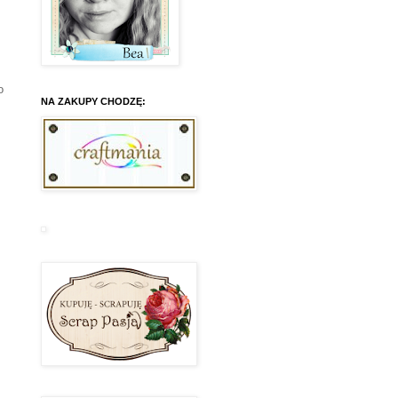
o
NA ZAKUPY CHODZĘ: