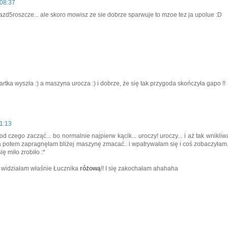
08:37
zd5roszcze... ale skoro mowisz ze sie dobrze sparwuje to mzoe tez ja upolue :D
artka wyszła :) a maszyna urocza :) i dobrze, że się tak przygoda skończyła gapo !!
1:13
od czego zacząć... bo normalnie najpierw kącik... uroczy! uroczy... i aż tak wnikliw
a potem zapragnęłam bliżej maszynę zmacać.. i wpatrywałam się i coś zobaczyłam.
ię miło zrobiło :*
nio widziałam właśnie Łucznika
różową
!! I się zakochałam ahahaha