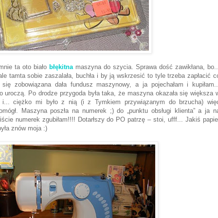
 mnie ta oto biało
błękitna
maszyna do szycia. Sprawa dość zawikłana, bo..
tamta sobie zaszalała, buchła i by ją wskrzesić to tyle trzeba zapłacić c
się zobowiązana dała fundusz maszynowy, a ja pojechałam i kupiłam..
dzo uroczą. Po drodze przygoda była taka, że maszyna okazała się większa 
 i... ciężko mi było z nią (i z Tymkiem przywiązanym do brzucha) wię
ógł. Maszyna poszła na numerek ;) do „punktu obsługi klienta” a ja n
ście numerek zgubiłam!!!! Dotarłszy do PO patrzę – stoi, ufff... Jakiś papie
była znów moja :)