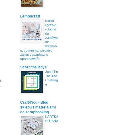
Lemoncraft
Kartki
ręcznie
robione
na
zamówie
nie -
wszystk
o, co musisz wiedzieć,
zanim zaczniesz je
sprzedawać!
Scrap the Boys
June Tic
Tac Toe
a
Challeng
e
.
Craft4You - Blog
sklepu z materiałami
do scrapbooking
KARTKA
ŚLUBNA