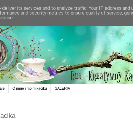
deliver its services and to analyze traffic. Your IP address and
formance and security metrics to ensure quality of service, ge
 abuse.
ale
O mnie i moim kąciku
GALERIA
kącika