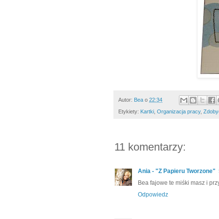
Autor:
Bea
o
22:34
Etykiety:
Kartki
,
Organizacja pracy
,
Zdoby
11 komentarzy:
Ania - "Z Papieru Tworzone"
Bea fajowe te miśki masz i prz
Odpowiedz