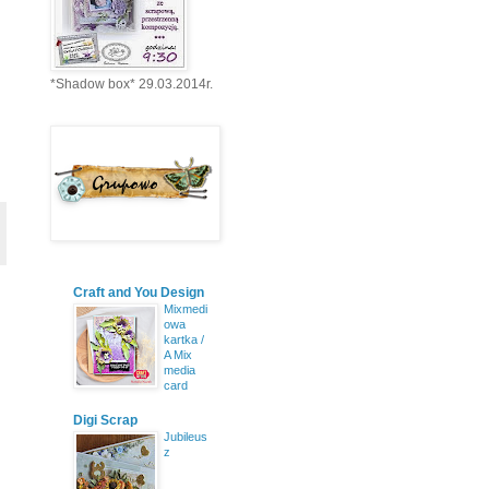
*Shadow box* 29.03.2014r.
Craft and You Design
Mixmedi
owa
kartka /
A Mix
media
card
Digi Scrap
Jubileus
z