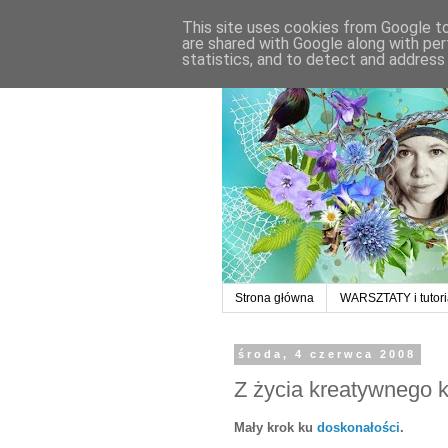
This site uses cookies from Google to 
are shared with Google along with per
statistics, and to detect and address
Strona główna
WARSZTATY i tutori
środa, 4 czerwca 2008
Z życia kreatywnego 
Mały krok ku
doskonałości
.