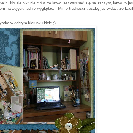
palić. No ale nikt nie mówi że łatwo jest wspinać się na szczyty, łatwo to jes
em na zdjęciu ładnie wyglądać... Mimo trudności troszkę już widać, że kąci
ystko w dobrym kierunku idzie ;)