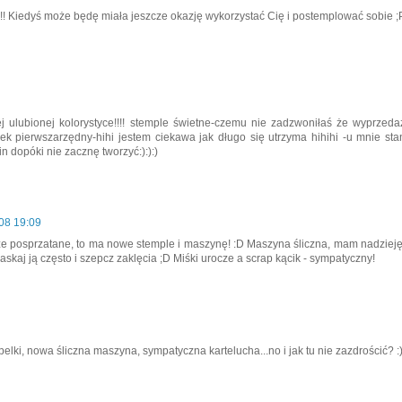
i!!! Kiedyś może będę miała jeszcze okazję wykorzystać Cię i postemplować sobie ;
j ulubionej kolorystyce!!!! stemple świetne-czemu nie zadzwoniłaś że wyprzeda
ek pierwszarzędny-hihi jestem ciekawa jak długo się utrzyma hihihi -u mnie sta
n dopóki nie zacznę tworzyć:):):)
08 19:09
, że posprzatane, to ma nowe stemple i maszynę! :D Maszyna śliczna, mam nadzieję
łaskaj ją często i szepcz zaklęcia ;D Miśki urocze a scrap kącik - sympatyczny!
elki, nowa śliczna maszyna, sympatyczna kartelucha...no i jak tu nie zazdrościć? :