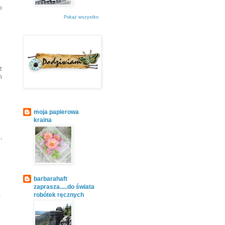
P
Pokaż wszystko
ż
n
moja papierowa
kraina
,
barbarahaft
zaprasza.....do świata
robótek ręcznych
)