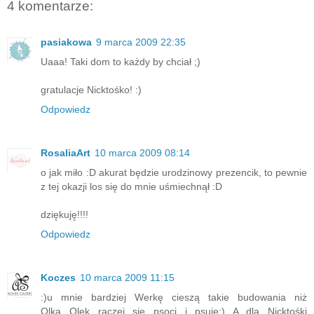
4 komentarze:
pasiakowa
9 marca 2009 22:35
Uaaa! Taki dom to każdy by chciał ;)
gratulacje Nicktośko! :)
Odpowiedz
RosaliaArt
10 marca 2009 08:14
o jak miło :D akurat będzie urodzinowy prezencik, to pewnie
z tej okazji los się do mnie uśmiechnął :D
dziękuję!!!!
Odpowiedz
Koczes
10 marca 2009 11:15
:)u mnie bardziej Werkę cieszą takie budowania niż
Olka...Olek raczej się psoci i psuje:) A dla Nicktośki