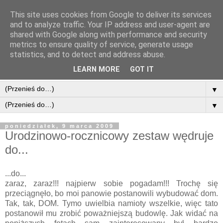
This site uses cookies from Google to deliver its services
and to analyze traffic. Your IP address and user-agent are
shared with Google along with performance and security
metrics to ensure quality of service, generate usage
statistics, and to detect and address abuse.
LEARN MORE
GOT IT
▼
▼
poniedziałek, 9 marca 2009
Urodzinowo-rocznicowy zestaw wędruje
do...
...do...
zaraz, zaraz!!! najpierw sobie pogadam!!! Trochę się
przeciągnęło, bo moi panowie postanowili wybudować dom.
Tak, tak, DOM. Tymo uwielbia namioty wszelkie, więc tato
postanowił mu zrobić poważniejszą budowlę. Jak widać na