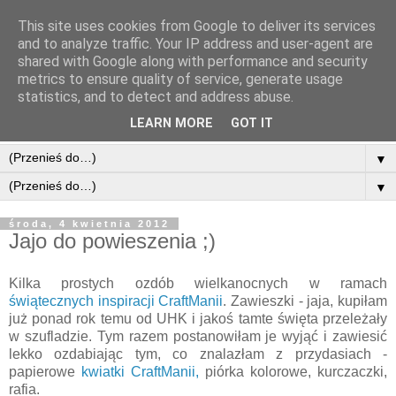
This site uses cookies from Google to deliver its services
and to analyze traffic. Your IP address and user-agent are
shared with Google along with performance and security
metrics to ensure quality of service, generate usage
statistics, and to detect and address abuse.
LEARN MORE
GOT IT
▼
▼
środa, 4 kwietnia 2012
Jajo do powieszenia ;)
Kilka prostych ozdób wielkanocnych w ramach
świątecznych inspiracji CraftManii
. Zawieszki - jaja, kupiłam
już ponad rok temu od UHK i jakoś tamte święta przeleżały
w szufladzie. Tym razem postanowiłam je wyjąć i zawiesić
lekko ozdabiając tym, co znalazłam z przydasiach -
papierowe
kwiatki CraftManii,
piórka kolorowe, kurczaczki,
rafia.