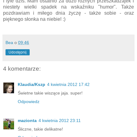
I tyle dziś. Mam ostatnio za dużo różnych przeszkadzajek i
niestety wielki spadek na wskaźniku "humor". Także
pozdrawiam i miłego dnia życzę - także sobie - oraz
pięknego słonka na niebie! :)
Bea
o
09:46
Udostępnij
4 komentarze:
Klaudia/Kszp
4 kwietnia 2012 17:42
Świetne takie wiszące jaja. super!
Odpowiedz
mazionta
4 kwietnia 2012 23:11
Śliczne, takie delikatne!