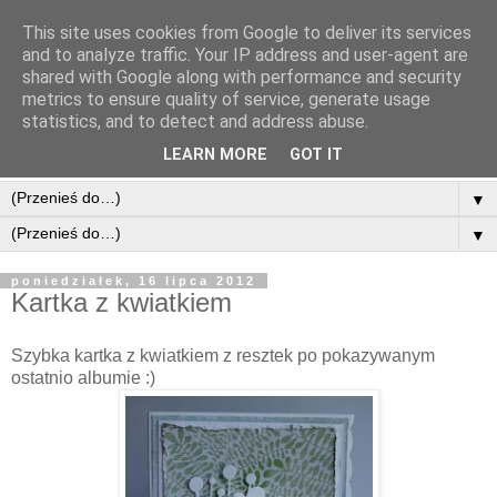
This site uses cookies from Google to deliver its services
and to analyze traffic. Your IP address and user-agent are
shared with Google along with performance and security
metrics to ensure quality of service, generate usage
statistics, and to detect and address abuse.
LEARN MORE
GOT IT
▼
▼
poniedziałek, 16 lipca 2012
Kartka z kwiatkiem
Szybka kartka z kwiatkiem z resztek po pokazywanym
ostatnio albumie :)