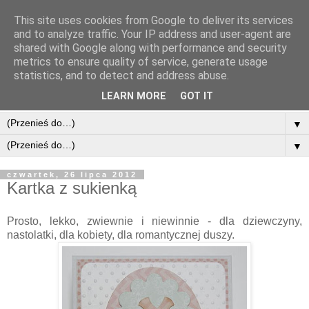
This site uses cookies from Google to deliver its services
and to analyze traffic. Your IP address and user-agent are
shared with Google along with performance and security
metrics to ensure quality of service, generate usage
statistics, and to detect and address abuse.
LEARN MORE
GOT IT
▼
▼
czwartek, 26 lipca 2012
Kartka z sukienką
Prosto, lekko, zwiewnie i niewinnie - dla dziewczyny,
nastolatki, dla kobiety, dla romantycznej duszy.