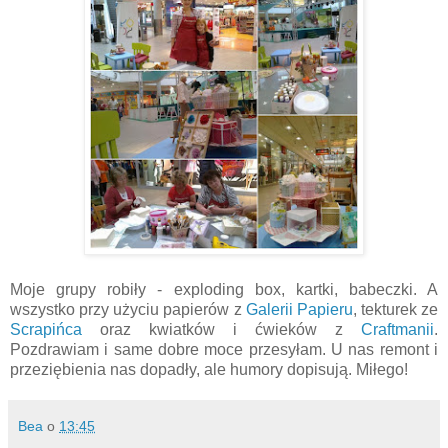
Moje grupy robiły - exploding box, kartki, babeczki. A
wszystko przy użyciu papierów z
Galerii Papieru
, tekturek ze
Scrapińca
oraz kwiatków i ćwieków z
Craftmanii
.
Pozdrawiam i same dobre moce przesyłam. U nas remont i
przeziębienia nas dopadły, ale humory dopisują. Miłego!
Bea
o
13:45