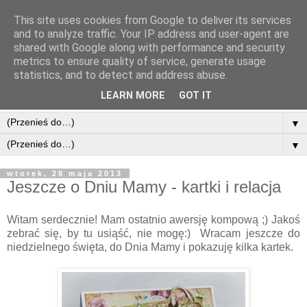
This site uses cookies from Google to deliver its services
and to analyze traffic. Your IP address and user-agent are
shared with Google along with performance and security
metrics to ensure quality of service, generate usage
statistics, and to detect and address abuse.
LEARN MORE
GOT IT
▼
▼
wtorek, 28 maja 2013
Jeszcze o Dniu Mamy - kartki i relacja
Witam serdecznie! Mam ostatnio awersję kompową ;) Jakoś
zebrać się, by tu usiąść, nie mogę:) Wracam jeszcze do
niedzielnego święta, do Dnia Mamy i pokazuję kilka kartek.