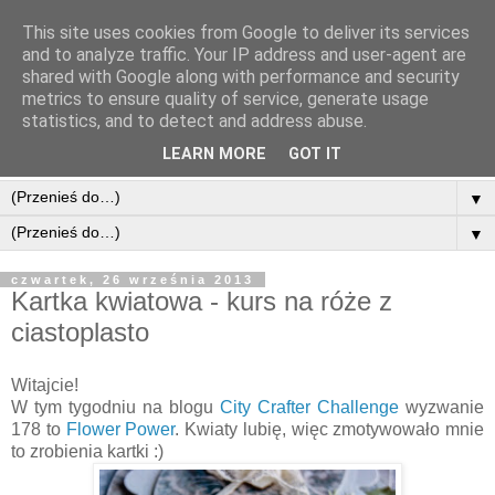
This site uses cookies from Google to deliver its services
and to analyze traffic. Your IP address and user-agent are
shared with Google along with performance and security
metrics to ensure quality of service, generate usage
statistics, and to detect and address abuse.
LEARN MORE
GOT IT
▼
▼
czwartek, 26 września 2013
Kartka kwiatowa - kurs na róże z
ciastoplasto
Witajcie!
W tym tygodniu na blogu
City Crafter Challenge
wyzwanie
178 to
Flower Power
. Kwiaty lubię, więc zmotywowało mnie
to zrobienia kartki :)