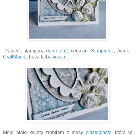
Papier - stamperia (
ten
i
ten
); menakin -
Scrapiniec
; ćwiek -
CraftMania
, biała farba
vivace
.
Moje białe kwiaty zrobiłam z masy
ciastoplasto
, która w