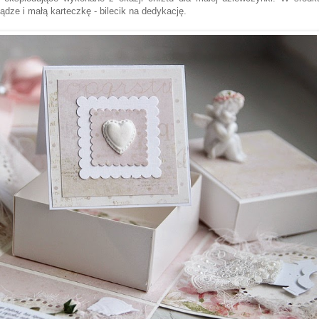
iądze i małą karteczkę - bilecik na dedykację.