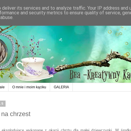
deliver its services and to analyze traffic. Your IP address and
formance and security metrics to ensure quality of service, ge
 abuse.
ale
O mnie i moim kąciku
GALERIA
15
 na chrzest
 eksplodujące wykonane z okazji chrztu dla małej dziewczynki. W środk