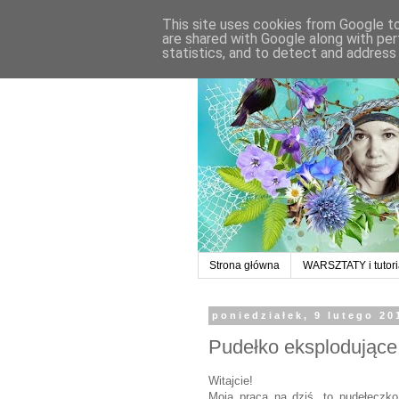
This site uses cookies from Google to 
are shared with Google along with per
statistics, and to detect and address
Strona główna
WARSZTATY i tutori
poniedziałek, 9 lutego 20
Pudełko eksplodujące
Witajcie!
Moja praca na dziś, to pudełeczko