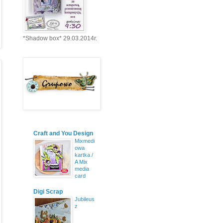
*Shadow box* 29.03.2014r.
Craft and You Design
Mixmedi
owa
kartka /
A Mix
media
card
Digi Scrap
Jubileus
z