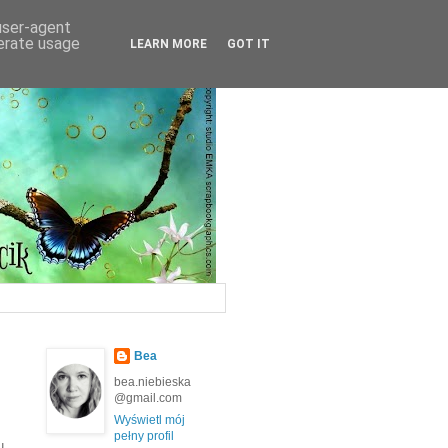
 user-agent
nerate usage
LEARN MORE
GOT IT
Bea
bea.niebieska
@gmail.com
Wyświetl mój
pełny profil
u