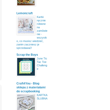
Lemoncraft
Kartki
ręcznie
robione
na
zamówie
nie -
wszystk
o, co musisz wiedzieć,
zanim zaczniesz je
sprzedawać!
Scrap the Boys
June Tic
Tac Toe
Challeng
e
Craft4You - Blog
sklepu z materiałami
do scrapbooking
KARTKA
ŚLUBNA