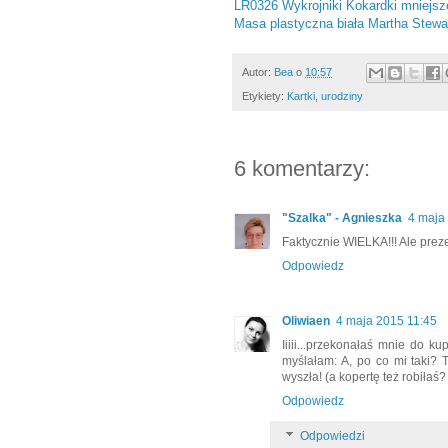
LR0326 Wykrojniki Kokardki mniejsz
Masa plastyczna biała Martha Stewa
Autor:
Bea
o
10:57
Etykiety:
Kartki
,
urodziny
6 komentarzy:
"Szalka" - Agnieszka
4 maja
Faktycznie WIELKA!!! Ale prezen
Odpowiedz
Oliwiaen
4 maja 2015 11:45
Iiiii...przekonałaś mnie do k
myślałam: A, po co mi taki? T
wyszła! (a kopertę też robiłaś? :
Odpowiedz
Odpowiedzi