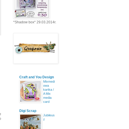
*Shadow box* 29.03.2014r.
Craft and You Design
Mixmedi
owa
kartka /
A Mix
media
card
Digi Scrap
e
Jubileus
o
z