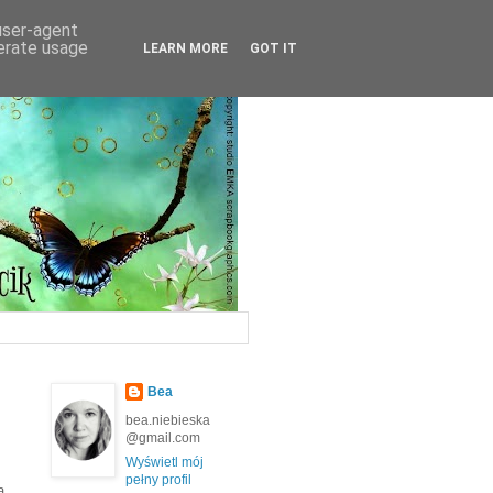
 user-agent
nerate usage
LEARN MORE
GOT IT
Bea
bea.niebieska
@gmail.com
Wyświetl mój
pełny profil
a