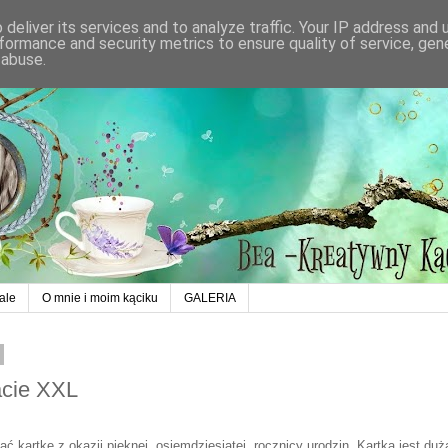
deliver its services and to analyze traffic. Your IP address and
formance and security metrics to ensure quality of service, ge
 abuse.
ale
O mnie i moim kąciku
GALERIA
acie XXL
 kartkę z okazji pięknej, osiemdziesiątej, rocznicy urodzin. Kartka jest duż