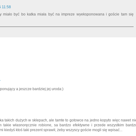
5 11:58
ty miało być bo katka miała być na impreze wyeksponowana i goście tam się
7
onujący a jeszcze bardziej jej uroda:)
ka takich dużych w sklepach, ale tamte to gotowce na jedno kopyto więc nawet ni
takie własnoręcznie robione, sa bardzo efektywne i przede wszystkim bardz
i kiedyś ktoś taki prezent sprawił, żeby wszyscy goście mogli się wpisać...