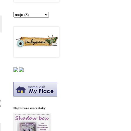
e
e
Najbliższe warsztaty: