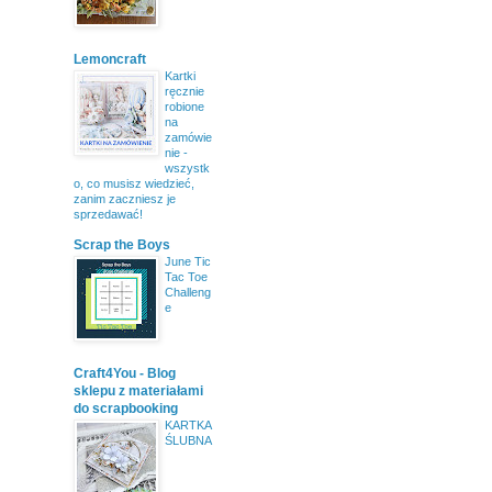
Lemoncraft
Kartki
ręcznie
robione
na
zamówie
nie -
wszystk
o, co musisz wiedzieć,
zanim zaczniesz je
sprzedawać!
Scrap the Boys
June Tic
Tac Toe
Challeng
e
Craft4You - Blog
sklepu z materiałami
do scrapbooking
KARTKA
ŚLUBNA