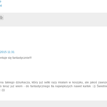
e
rt
 2015 11:31
tuje się fantastycznie!!!
upna takiego dziurkacza, który już setki razy miałam w koszyku, ale jakoś zawsz
o teraz już wiem - do fantastycznego tła największych nawet kartek :-)) Świetni
-)))