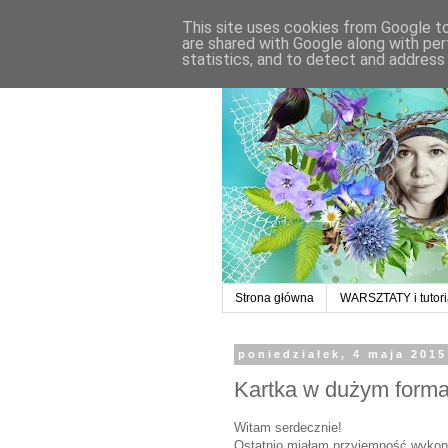
This site uses cookies from Google to 
are shared with Google along with per
statistics, and to detect and address
Strona główna
WARSZTATY i tutori
poniedziałek, 4 maja 2015
Kartka w dużym form
Witam serdecznie!
Ostatnio miałam przyjemność wykonać