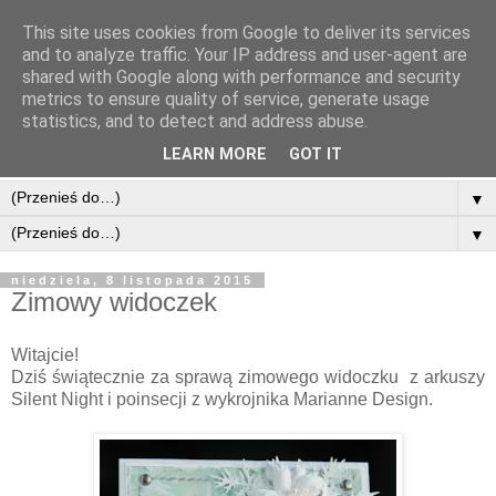
This site uses cookies from Google to deliver its services
and to analyze traffic. Your IP address and user-agent are
shared with Google along with performance and security
metrics to ensure quality of service, generate usage
statistics, and to detect and address abuse.
LEARN MORE
GOT IT
▼
▼
niedziela, 8 listopada 2015
Zimowy widoczek
Witajcie!
Dziś świątecznie za sprawą zimowego widoczku z arkuszy
Silent Night i poinsecji z wykrojnika Marianne Design.