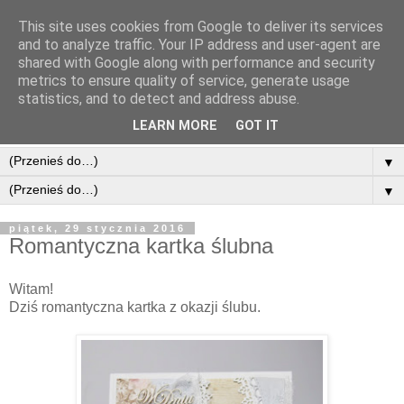
This site uses cookies from Google to deliver its services
and to analyze traffic. Your IP address and user-agent are
shared with Google along with performance and security
metrics to ensure quality of service, generate usage
statistics, and to detect and address abuse.
LEARN MORE
GOT IT
▼
▼
piątek, 29 stycznia 2016
Romantyczna kartka ślubna
Witam!
Dziś romantyczna kartka z okazji ślubu.