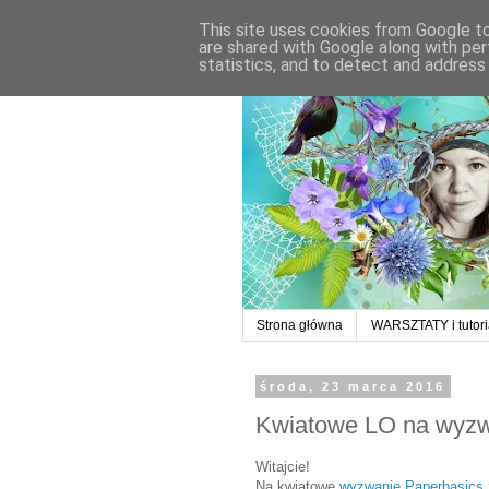
This site uses cookies from Google to 
are shared with Google along with per
statistics, and to detect and address
Strona główna
WARSZTATY i tutori
środa, 23 marca 2016
Kwiatowe LO na wyz
Witajcie!
Na kwiatowe
wyzwanie Paperbasics