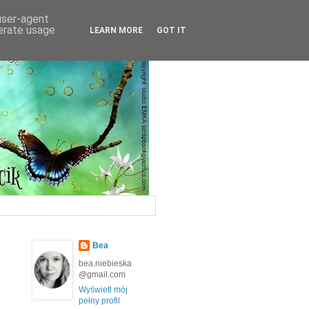
 user-agent
nerate usage
LEARN MORE
GOT IT
Bea
bea.niebieska
@gmail.com
Wyświetl mój
pełny profil