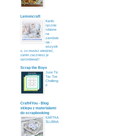
Lemoncraft
Kartki
ręcznie
robione
na
zamówie
nie -
wszystk
o, co musisz wiedzieć,
zanim zaczniesz je
sprzedawać!
Scrap the Boys
June Tic
Tac Toe
Challeng
e
Craft4You - Blog
sklepu z materiałami
do scrapbooking
KARTKA
ŚLUBNA