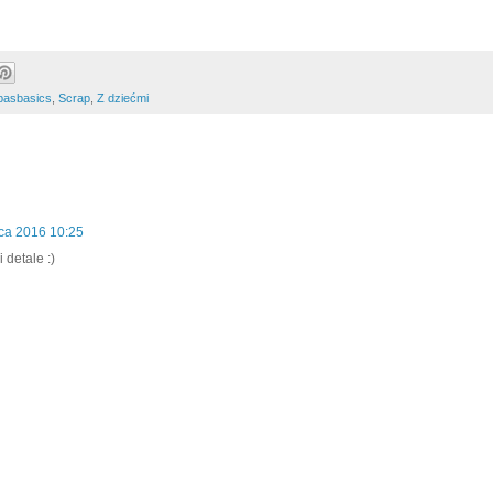
basbasics
,
Scrap
,
Z dziećmi
ca 2016 10:25
 detale :)