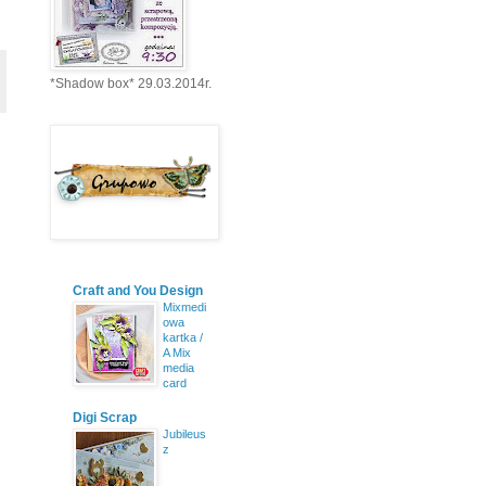
*Shadow box* 29.03.2014r.
Craft and You Design
Mixmedi
owa
kartka /
A Mix
media
card
Digi Scrap
Jubileus
z