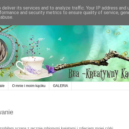
deliver its services and to analyze traffic. Your IP address and
formance and security metrics to ensure quality of service, ge
 abuse.
ale
O mnie i moim kąciku
GALERIA
wanie
zrobiłam scrapa z ręcznie robionymi kwiatami i zdjęciem mojej córki.