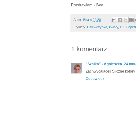
Pozdrawiam - Bea
Autor:
Bea
o
22:20
Etykiety:
Dziewczynka
,
kwiaty
,
LO
,
Paper
1 komentarz:
"Szalka" - Agnieszka
24 mar
Zachwycające!! Śliczne kolory i
Odpowiedz