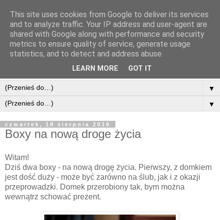
This site uses cookies from Google to deliver its services
and to analyze traffic. Your IP address and user-agent are
shared with Google along with performance and security
metrics to ensure quality of service, generate usage
statistics, and to detect and address abuse.
LEARN MORE
GOT IT
▼
▼
czwartek, 18 sierpnia 2016
Boxy na nową droge życia
Witam!
Dziś dwa boxy - na nową drogę życia. Pierwszy, z domkiem
jest dość duży - może być zarówno na ślub, jak i z okazji
przeprowadzki. Domek przerobiony tak, bym można
wewnątrz schować prezent.