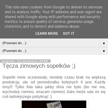
This site uses cookies from Google to deliver its services
and to analyze traffic. Your IP address and user-agent are
shared with Google along with performance and security
metrics to ensure quality of service, generate usage
statistics, and to detect and address abuse.
LEARN MORE
GOT IT
▼
▼
piątek, 12 grudnia 2008
Tęcza zimowych sopelków ;)
Sopelki mnie oczarowały, niestety czasu brak na większą
produkcję, ale od poniedziałku kolejnych 4 jest. Każdy
inny!!! Tylko fota taka jakby dnia nie było (bo nie ma,
wychodzę ciemno, wracam ciemno) Jutro może uda mi się
coś ładniejszego pstryknąć ;)