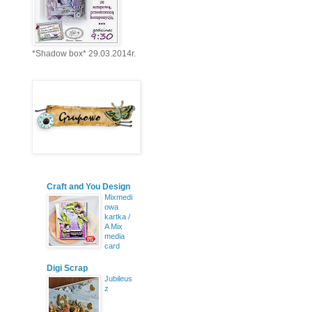
*Shadow box* 29.03.2014r.
Craft and You Design
Mixmedi
owa
kartka /
A Mix
media
card
Digi Scrap
Jubileus
z