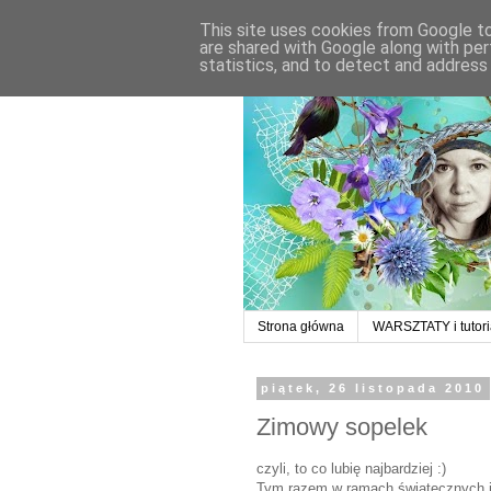
This site uses cookies from Google to 
are shared with Google along with per
statistics, and to detect and address
Strona główna
WARSZTATY i tutori
piątek, 26 listopada 2010
Zimowy sopelek
czyli, to co lubię najbardziej :)
Tym razem w ramach świątecznych i