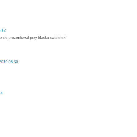
5:12
e sie prezentowal przy blasku swiatelek!
 2010 08:30
44