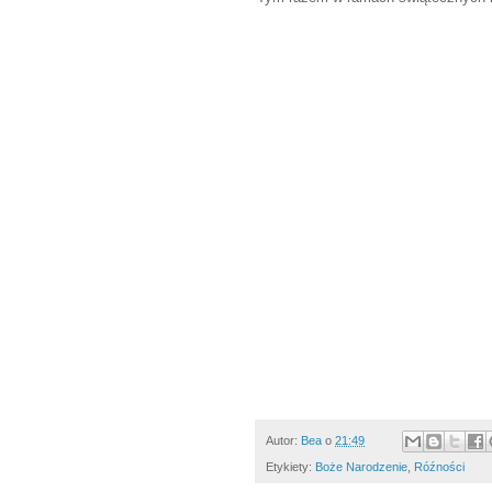
Autor:
Bea
o
21:49
Etykiety:
Boże Narodzenie
,
Róźności