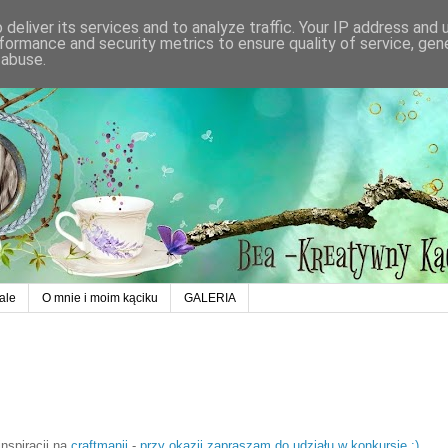
deliver its services and to analyze traffic. Your IP address and
formance and security metrics to ensure quality of service, ge
 abuse.
ale
O mnie i moim kąciku
GALERIA
nspiracji na
craftmanii
-
przy okazji zapraszam do udziału w konkursie :)