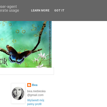
 user-agent
nerate usage
LEARN MORE
GOT IT
Bea
bea.niebieska
@gmail.com
Wyświetl mój
pełny profil