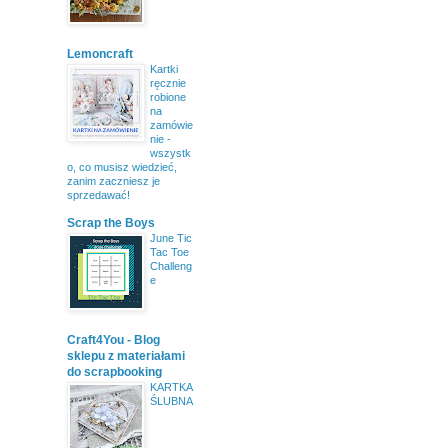
Lemoncraft
Kartki
ręcznie
robione
na
zamówie
nie -
wszystk
o, co musisz wiedzieć,
zanim zaczniesz je
sprzedawać!
Scrap the Boys
June Tic
Tac Toe
Challeng
e
Craft4You - Blog
sklepu z materiałami
do scrapbooking
KARTKA
ŚLUBNA