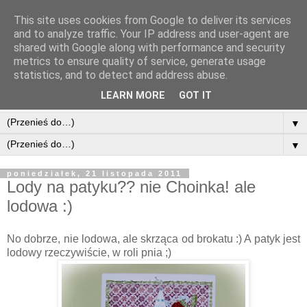
This site uses cookies from Google to deliver its services
and to analyze traffic. Your IP address and user-agent are
shared with Google along with performance and security
metrics to ensure quality of service, generate usage
statistics, and to detect and address abuse.
LEARN MORE
GOT IT
▼
▼
poniedziałek, 21 listopada 2011
Lody na patyku?? nie Choinka! ale
lodowa :)
No dobrze, nie lodowa, ale skrząca od brokatu :) A patyk jest
lodowy rzeczywiście, w roli pnia ;)