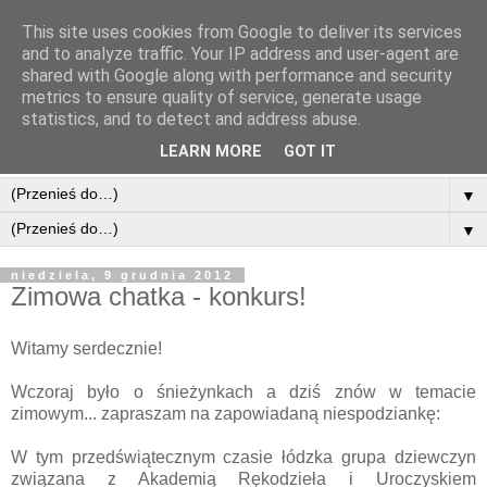
This site uses cookies from Google to deliver its services
and to analyze traffic. Your IP address and user-agent are
shared with Google along with performance and security
metrics to ensure quality of service, generate usage
statistics, and to detect and address abuse.
LEARN MORE
GOT IT
▼
▼
niedziela, 9 grudnia 2012
Zimowa chatka - konkurs!
Witamy serdecznie!
Wczoraj było o śnieżynkach a dziś znów w temacie
zimowym... zapraszam na zapowiadaną niespodziankę:
W tym przedświątecznym czasie łódzka grupa dziewczyn
związana z Akademią Rękodzieła i Uroczyskiem