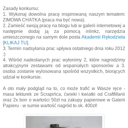
Zasady konkursu:
1. Wykonaj dowolna pracę inspirowaną naszym tematem:
ZIMOWA CHATKA (praca ma być nowa).
2. Zamieść swoją pracę na blogu lub w galerii internetowej a
następnie dodaj ją za pomocą inlinkz, narzędzia
umieszczonego na samym dole posta
Akademii Rękodzieła
[KLIKAJ TU
].
3. Termin nadsyłania prac upływa ostatniego dnia roku 2012
:)
4. Wśród nadesłanych prac wyłonimy 2, które nagrodzimy
atrakcyjnymi zestawami od wspaniałych sponsorów a 3.
osoba zostanie wylosowana spośród wszystkich, biorących
udział w konkursie.
A oto mały podgląd na to, co może trafić w Wasze ręce -
masa tekturek ze Scrapińca, ćwieki i kwiatki od CraftManii
oraz 2x bon o wartości 50zł na zakupy papierowe w Galerii
Papieru - w sumie wartość nagród to ok. 400zł!