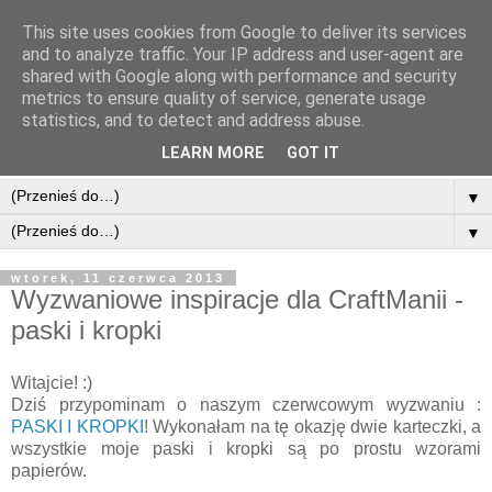
This site uses cookies from Google to deliver its services
and to analyze traffic. Your IP address and user-agent are
shared with Google along with performance and security
metrics to ensure quality of service, generate usage
statistics, and to detect and address abuse.
LEARN MORE
GOT IT
▼
▼
wtorek, 11 czerwca 2013
Wyzwaniowe inspiracje dla CraftManii -
paski i kropki
Witajcie! :)
Dziś przypominam o naszym czerwcowym wyzwaniu :
PASKI I KROPKI
! Wykonałam na tę okazję dwie karteczki, a
wszystkie moje paski i kropki są po prostu wzorami
papierów.