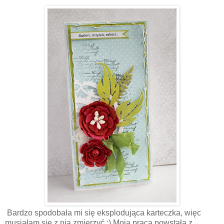
Bardzo spodobała mi się eksplodująca karteczka, więc
musiałam się z nią zmierzyć ;) Moja praca powstała z