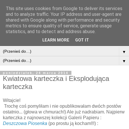
This site uses cookies from Google to deliver its services
and to analyze traffic. Your IP address and user-agent are
shared with Google along with performance and security
metrics to ensure quality of service, generate usage
statistics, and to detect and address abuse.
LEARN MORE
GOT IT
▼
▼
poniedziałek, 24 marca 2014
Kwiatowa karteczka i Eksplodująca
karteczka
Witajcie!
Trochę coś pomyliłam i nie opublikowałam dwóch postów
ostatnio... (głowa w chmurach!) Ale już nadrabiam. Najpierw
karteczka z najnowszej kolekcji Galerii Papieru :
Deszczowa Piosenka
(po prostu ją kocham!!!) :