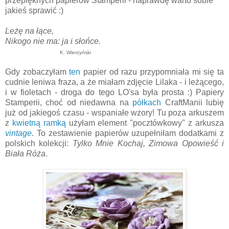
przepięknych papierów Stamperii - naprawdę warto sobie
jakieś sprawić :)
Leżę na łące,
Nikogo nie ma: ja i słońce.
K. Wierzyński
Gdy zobaczyłam
ten
papier od razu przypomniała mi się ta
cudnie leniwa fraza, a że miałam zdjęcie Lilaka - i leżącego,
i w fioletach - droga do tego LO'sa była prosta :) Papiery
Stamperii, choć od niedawna na
półkach
CraftManii lubię
już od jakiegoś czasu - wspaniałe wzory! Tu poza arkuszem
z
kwietną ramką
użyłam element "pocztówkowy" z arkusza
vintage
. To zestawienie papierów uzupełniłam dodatkami z
polskich kolekcji:
Tylko Mnie Kochaj, Zimowa Opowieść i
Biała Róża
.