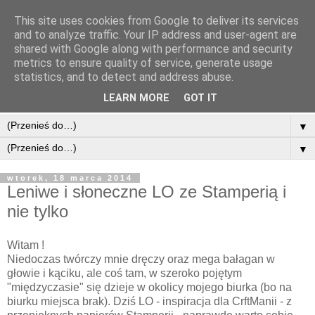
This site uses cookies from Google to deliver its services
and to analyze traffic. Your IP address and user-agent are
shared with Google along with performance and security
metrics to ensure quality of service, generate usage
statistics, and to detect and address abuse.
LEARN MORE
GOT IT
▼
▼
wtorek, 18 marca 2014
Leniwe i słoneczne LO ze Stamperią i
nie tylko
Witam !
Niedoczas twórczy mnie dręczy
oraz mega bałagan w
głowie i kąciku, ale coś tam, w szeroko pojętym
"międzyczasie" się dzieje w okolicy mojego biurka (bo na
biurku miejsca brak). Dziś LO - inspiracja dla CrftManii - z