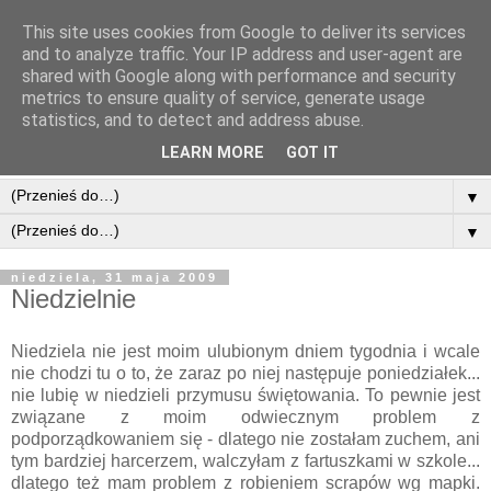
This site uses cookies from Google to deliver its services
and to analyze traffic. Your IP address and user-agent are
shared with Google along with performance and security
metrics to ensure quality of service, generate usage
statistics, and to detect and address abuse.
LEARN MORE
GOT IT
▼
▼
niedziela, 31 maja 2009
Niedzielnie
Niedziela nie jest moim ulubionym dniem tygodnia i wcale
nie chodzi tu o to, że zaraz po niej następuje poniedziałek...
nie lubię w niedzieli przymusu świętowania. To pewnie jest
związane z moim odwiecznym problem z
podporządkowaniem się - dlatego nie zostałam zuchem, ani
tym bardziej harcerzem, walczyłam z fartuszkami w szkole...
dlatego też mam problem z robieniem scrapów wg mapki.