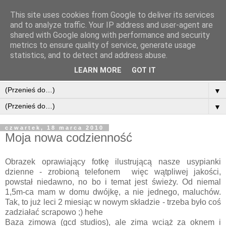
This site uses cookies from Google to deliver its services
and to analyze traffic. Your IP address and user-agent are
shared with Google along with performance and security
metrics to ensure quality of service, generate usage
statistics, and to detect and address abuse.
LEARN MORE
GOT IT
▼
▼
czwartek, 18 marca 2010
Moja nowa codzienność
Obrazek oprawiający fotkę ilustrującą nasze usypianki
dzienne - zrobioną telefonem więc wątpliwej jakości,
powstał niedawno, no bo i temat jest świeży. Od niemal
1,5m-ca mam w domu dwójkę, a nie jednego, maluchów.
Tak, to już leci 2 miesiąc w nowym składzie - trzeba było coś
zadziałać scrapowo ;) hehe
Baza zimowa (gcd studios), ale zima wciąż za oknem i