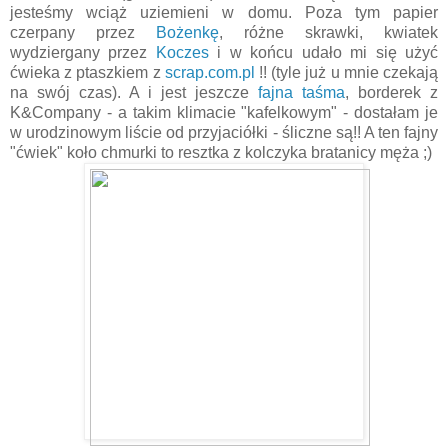
jesteśmy wciąż uziemieni w domu. Poza tym papier
czerpany przez
Bożenkę
, różne skrawki, kwiatek
wydziergany przez
Koczes
i w końcu udało mi się użyć
ćwieka z ptaszkiem z
scrap.com.pl
!! (tyle już u mnie czekają
na swój czas). A i jest jeszcze
fajna taśma
, borderek z
K&Company - a takim klimacie "kafelkowym" - dostałam je
w urodzinowym liście od przyjaciółki - śliczne są!! A ten fajny
"ćwiek" koło chmurki to resztka z kolczyka bratanicy męża ;)